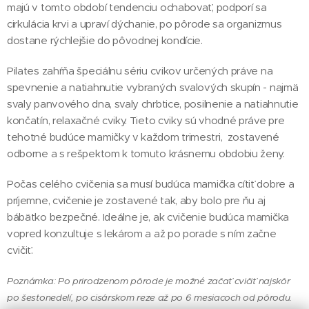
majú v tomto období tendenciu ochabovať, podporí sa
cirkulácia krvi a upraví dýchanie, po pôrode sa organizmus
dostane rýchlejšie do pôvodnej kondície.
Pilates zahŕňa špeciálnu sériu cvikov určených práve na
spevnenie a natiahnutie vybraných svalových skupín - najmä
svaly panvového dna, svaly chrbtice, posilnenie a natiahnutie
končatín, relaxačné cviky. Tieto cviky sú vhodné práve pre
tehotné budúce mamičky v každom trimestri, zostavené
odborne a s rešpektom k tomuto krásnemu obdobiu ženy.
Počas celého cvičenia sa musí budúca mamička cítiť dobre a
príjemne, cvičenie je zostavené tak, aby bolo pre ňu aj
bábätko bezpečné. Ideálne je, ak cvičenie budúca mamička
vopred konzultuje s lekárom a až po porade s ním začne
cvičiť.
Poznámka: Po prirodzenom pôrode je možné začať cvičiť najskôr
po šestonedelí, po cisárskom reze až po 6 mesiacoch od pôrodu.