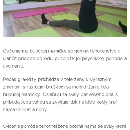
Cvičenie má budúcej mamičke spríjemniť tehotenstvo a
uľahčiť priebeh pôrodu, prispieť k jej psychickej pohode a
uvoľneniu.
Počas gravidity prichádza v tele ženy k výrazným
zmenám, s rastúcim bruškom sa mení držanie tela
budúcej mamičky. Oslabujú sa svaly panvového dna, s
pribúdajúcou váhou sa zvyšuje tlak na kľby, kedy trpí
najmä chrbát a nohy.
Cvičenie pomôže tehotnej žene posilniť najmä tie svaly, ktoré